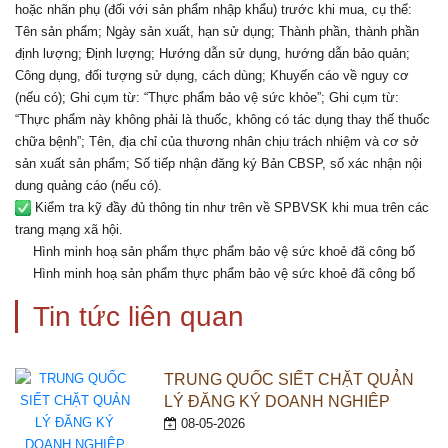
hoặc nhãn phụ (đối với sản phẩm nhập khẩu) trước khi mua, cụ thể:
Tên sản phẩm; Ngày sản xuất, hạn sử dụng; Thành phần, thành phần
định lượng; Định lượng; Hướng dẫn sử dụng, hướng dẫn bảo quản;
Công dụng, đối tượng sử dụng, cách dùng; Khuyến cáo về nguy cơ
(nếu có); Ghi cụm từ: “Thực phẩm bảo vệ sức khỏe”; Ghi cụm từ:
“Thực phẩm này không phải là thuốc, không có tác dụng thay thế thuốc
chữa bệnh”; Tên, địa chỉ của thương nhân chịu trách nhiệm và cơ sở
sản xuất sản phẩm; Số tiếp nhận đăng ký Bản CBSP, số xác nhận nội
dung quảng cáo (nếu có).
Kiểm tra kỹ đầy đủ thông tin như trên về SPBVSK khi mua trên các
trang mạng xã hội.
Hình minh hoạ sản phẩm thực phẩm bảo vệ sức khoẻ đã công bố
Hình minh hoạ sản phẩm thực phẩm bảo vệ sức khoẻ đã công bố
Tin tức liên quan
TRUNG QUỐC SIẾT CHẶT QUẢN
LÝ ĐĂNG KÝ DOANH NGHIỆP
NƯỚC NGOÀI XUẤT KHẨU THỰC
08-05-2026
PHẨM – TỪ NGÀY 1/6/2026