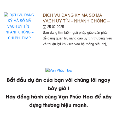
hàng hóa phù hợp với tiêu chuẩn và quy
chuẩn kỹ thuật hiện hành, làm căn cứ cho
hoạt động sản xuất, lưu thông và phân phối
DỊCH VỤ ĐĂNG KÝ MÃ SỐ MÃ
trên […]
VẠCH UY TÍN – NHANH CHÓNG –
CHI PHÍ THẤP
25-02-2025
Bạn đang tìm kiếm giải pháp giúp sản phẩm
dễ dàng quản lý, nâng cao uy tín thương hiệu
và thuận lợi khi đưa vào hệ thống siêu thị,
sàn thương mại điện tử? Dịch vụ đăng ký mã
số mã vạch của chúng tôi chính là lựa chọn
hoàn hảo dành cho bạn! Lợi […]
Bắt đầu dự án của bạn với chúng tôi ngay
bây giờ !
Hãy đồng hành cùng Vạn Phúc Hoa để xây
dựng thương hiệu mạnh.