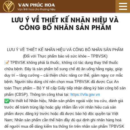
LƯU Ý VỀ THIẾT KẾ NHÃN HIỆU VÀ
CÔNG BỐ NHÃN SẢN PHẨM
LƯU Ý VỀ THIẾT KẾ NHÃN HIỆU VÀ CÔNG BỐ NHÃN SẢN PHẨM
(Đối với Thực phẩm bảo vệ sức khỏe – TPBVSK)
TPBVSK không phải là thuốc, không có tác dụng thay thế thuốc
chữa bệnh. Đây là sản phẩm bổ sung chế độ ăn uống hằng ngày, giúp
duy trì – tăng cường – cải thiện chức năng cơ thể, giảm nguy cơ mắc
bệnh. Người tiêu dùng chỉ nên chọn mua TPBVSK đã được Cục An
toàn Thực phẩm – Bộ Y tế cấp Giấy tiếp nhận đăng ký bản công bố sản
phẩm (CBSP). Thông tin công khai tại:
https://vfa.gov.vn
Khi thiết kế Nhãn hiệu, Nhãn sản phẩm ngoài việc tra cứu, đánh giá
trước để tránh trùng lặp hoặc gây nhầm lẫn với nhãn hiệu cuả sản
phẩm được đăng ký trước hoặc đã được bảo hộ độc quyền tại Việt
Nam; Nhãn sản phẩm cần thể hiện đầy đủ qui định ghi nhãn hàng hoá
để người mua dễ dàng kiểm tra thông tin trên nhãn sản phẩm TPBVSK