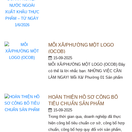
MỖI XÃ/PHƯỜNG MỘT LOGO
(OCOB)
15-09-2025
MỖI XÃ/PHƯỜNG MỘT LOGO (OCOB) Đây
có thể là lời nhắc bạn: NHỮNG VIỆC CẦN
LÀM NGAY! Mỗi Xã/ Phường 01 Sản phẩm
(OCOP) nay Mỗi Xã/ Phường 01 Logo
Thương hiệu (OCOB) là tất yếu, khẳng định
bản sắc Văn hóa – Lịch sử, tăng tính Nhận
HOÀN THIỆN HỒ SƠ CÔNG BỐ
diện và Hình ảnh Xã/ Phường hiện […]
TIÊU CHUẨN SẢN PHẨM
15-09-2025
Trong thời gian qua, doanh nghiệp đã thực
hiện công bố tiêu chuẩn cơ sở, công bố hợp
chuẩn, công bố hợp quy đối với sản phẩm,