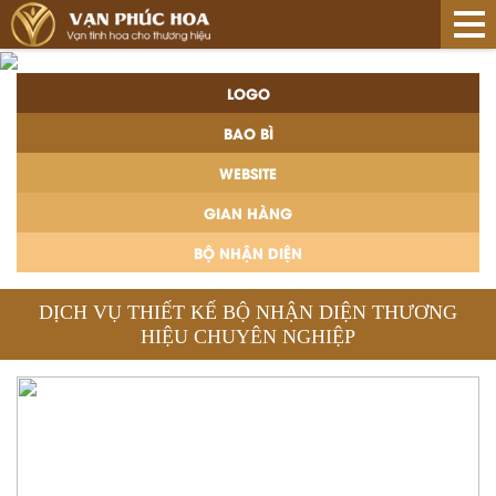
LOGO
BAO BÌ
WEBSITE
GIAN HÀNG
BỘ NHẬN DIỆN
DỊCH VỤ THIẾT KẾ BỘ NHẬN DIỆN THƯƠNG
HIỆU CHUYÊN NGHIỆP